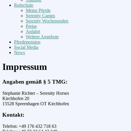
Reitschule
Meine Pferde
Serenity Camps
Serenity Wochenenden
Preise
Anfahrt
Weitere Angebote
Pferdepension
Social Media
News
Impressum
Angaben gemäß § 5 TMG:
Stephanie Richter – Serenity Horses
Kirchhofen 20
15528 Spreenhagen OT Kirchhofen
Kontakt:
Telefon: +49 176 432 718 63