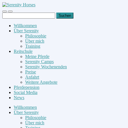
Suchen
nach:
Willkommen
Über Serenity
Philosophie
Über mich
Training
Reitschule
Meine Pferde
Serenity Camps
Serenity Wochenenden
Preise
Anfahrt
Weitere Angebote
Pferdepension
Social Media
News
Willkommen
Über Serenity
Philosophie
Über mich
Training